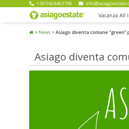
+39 0424463798
info@asiagoestate.
Vacanza All I
>
News
>
Asiago diventa comune “green” 
Asiago diventa com