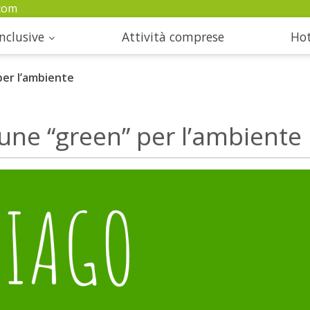
com
nclusive
Attività comprese
Hot
per l’ambiente
une “green” per l’ambiente