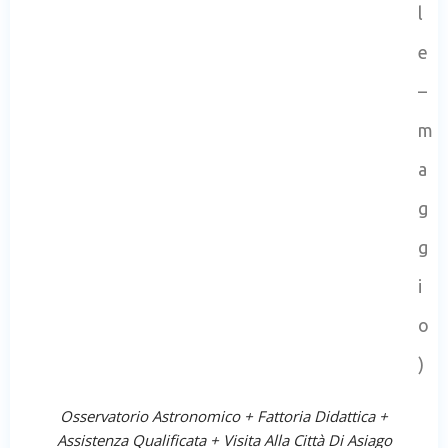
l
e
–
m
a
g
g
i
o
)
Osservatorio Astronomico + Fattoria Didattica +
Assistenza Qualificata + Visita Alla Città Di Asiago