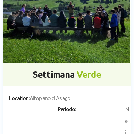
Settimana
Verde
Location:
Altopiano di Asiago
Periodo:
N
e
i