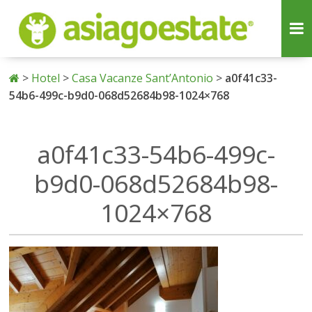
>
Hotel
>
Casa Vacanze Sant’Antonio
>
a0f41c33-
54b6-499c-b9d0-068d52684b98-1024×768
a0f41c33-54b6-499c-
b9d0-068d52684b98-
1024×768