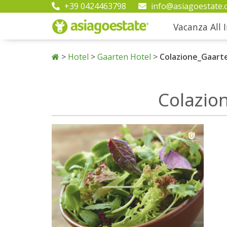
+39 0424463798
info@asiagoestate.
Vacanza All I
>
Hotel
>
Gaarten Hotel
>
Colazione_Gaarte
Colazio