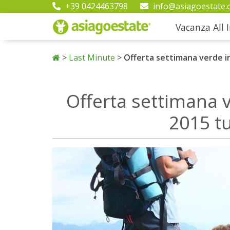
+39 0424463798
info@asiagoestate.
Vacanza All I
>
Last Minute
>
Offerta settimana verde i
Offerta settimana 
2015 t