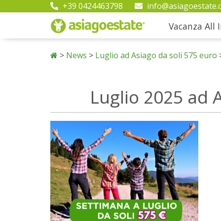
+39 0424463798
info@asiagoestate.
Vacanza All I
>
News
>
Luglio ad Asiago da soli 575 euro
Luglio 2025 ad A