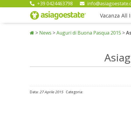
+39 0424463798
info@asiagoestate.
Vacanza All I
>
News
>
Auguri di Buona Pasqua 2015
>
A
Asia
Data:
27 Aprile 2015
Categoria: