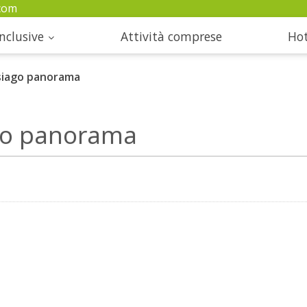
com
nclusive
Attività comprese
Hot
siago panorama
go panorama