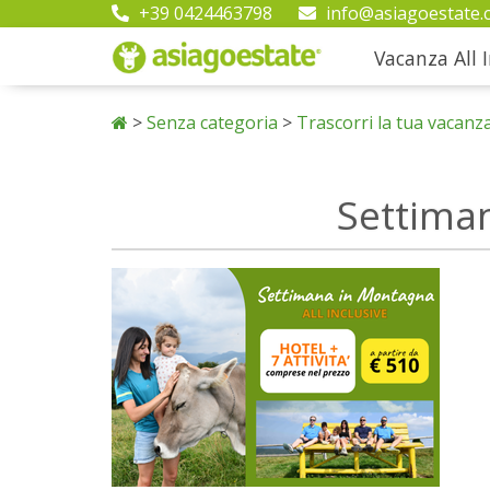
+39 0424463798
info@asiagoestate.
Vacanza All I
>
Senza categoria
>
Trascorri la tua vacanz
Settima