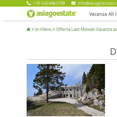
+39 0424463798
info@asiagoestate.
Vacanza All I
>
in rilievo
>
Offerta Last Minute Vacanza a
D