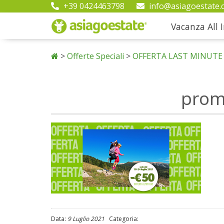
+39 0424463798
info@asiagoestate.
Vacanza All I
>
Offerte Speciali
>
OFFERTA LAST MINUTE 
prom
Data:
9 Luglio 2021
Categoria: