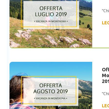
"Chi
LE
Of
Mo
20
"Chi
LE