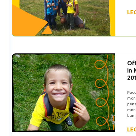
LE
Of
in
20
Pacc
mont
pens
mont
bamb
LE