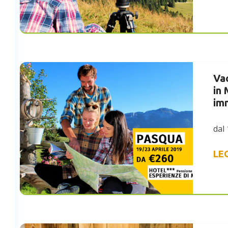
Va
in
imm
dal 
LE