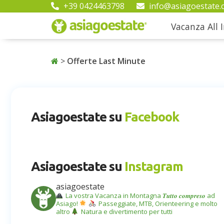
+39 0424463798
info@asiagoestate.
Vacanza All I
>
Offerte Last Minute
Asiagoestate su
Facebook
Asiagoestate su
Instagram
asiagoestate
La vostra Vacanza in Montagna
𝑻𝒖𝒕𝒕𝒐 𝒄𝒐𝒎𝒑𝒓𝒆𝒔𝒐 ad
Asiago!
Passeggiate, MTB, Orienteering e molto
altro
Natura e divertimento per tutti