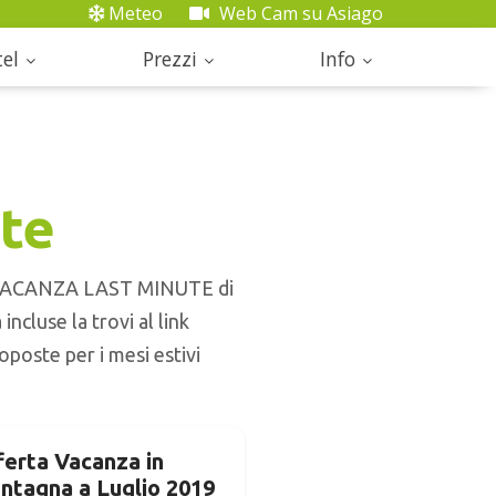
Meteo
Web Cam su Asiago
el
Prezzi
Info
te
TE VACANZA LAST MINUTE di
ncluse la trovi al link
roposte per i mesi estivi
ferta Vacanza in
ntagna a Luglio 2019