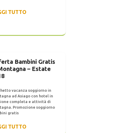
GGI TUTTO
ferta Bambini Gratis
 Montagna – Estate
18
hetto vacanza soggiorno in
agna ad Asiago con hotel in
ione completa e attività di
agna. Promozione soggiorno
ini gratis
GGI TUTTO