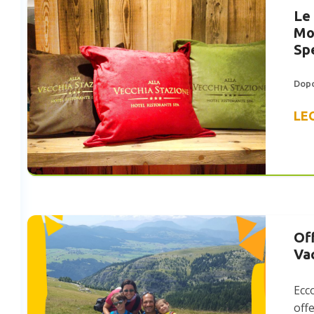
Le 
Mo
Sp
Dopo
LE
Off
Va
Ecc
offe