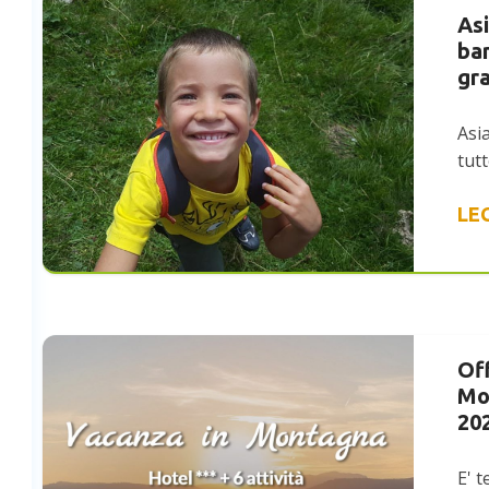
Asi
ba
gra
Asi
tut
LE
Of
Mo
20
E' 