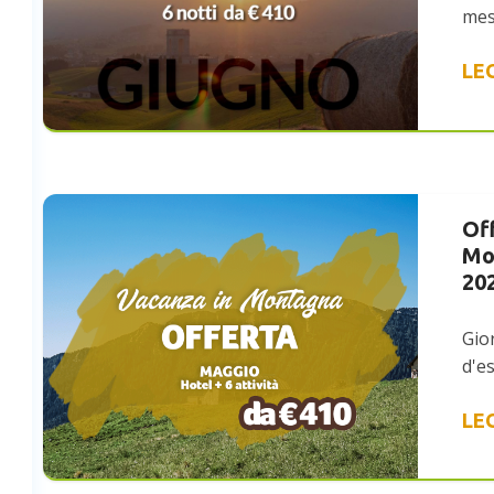
me
LE
Of
Mo
20
Gio
d'es
LE