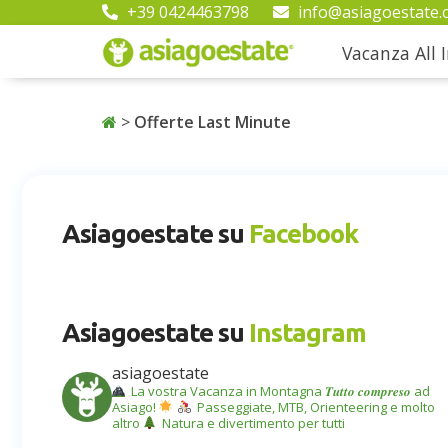
+39 0424463798
info@asiagoestate.
Vacanza All I
>
Offerte Last Minute
Asiagoestate su
Facebook
Asiagoestate su
Instagram
asiagoestate
La vostra Vacanza in Montagna
𝑻𝒖𝒕𝒕𝒐 𝒄𝒐𝒎𝒑𝒓𝒆𝒔𝒐 ad
Asiago!
Passeggiate, MTB, Orienteering e molto
altro
Natura e divertimento per tutti