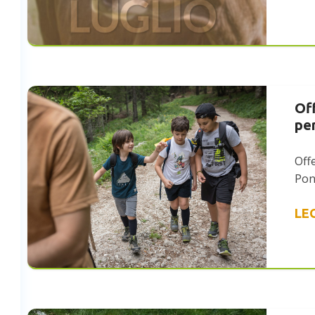
Off
per
Offe
Pon
LE