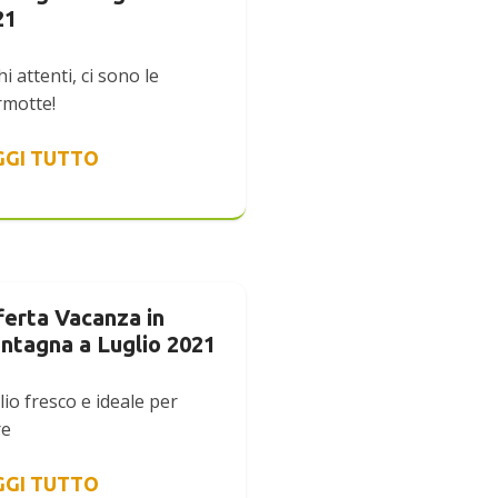
21
i attenti, ci sono le
motte!
GGI TUTTO
ferta Vacanza in
ntagna a Luglio 2021
lio fresco e ideale per
re
GGI TUTTO