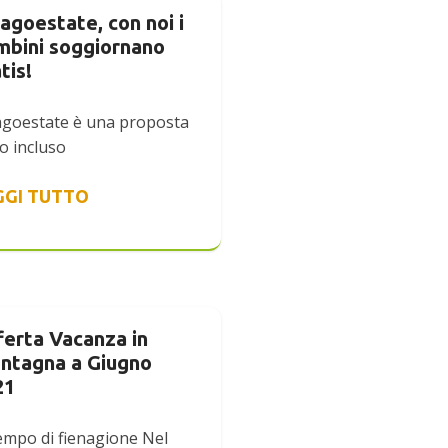
agoestate, con noi i
mbini soggiornano
tis!
agoestate è una proposta
to incluso
GGI TUTTO
ferta Vacanza in
ntagna a Giugno
21
tempo di fienagione Nel