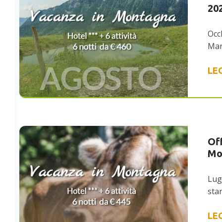
20
Occh
Mar
LE
Of
Mo
Lug
sta
LE