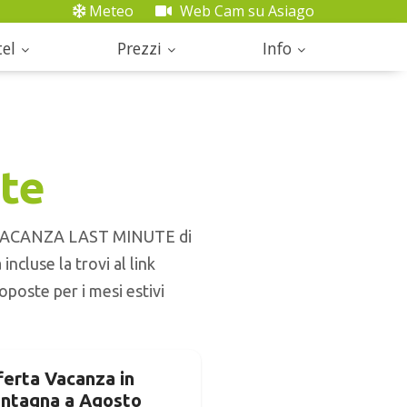
Meteo
Web Cam su Asiago
el
Prezzi
Info
te
TE VACANZA LAST MINUTE di
ncluse la trovi al link
roposte per i mesi estivi
ferta Vacanza in
ntagna a Agosto