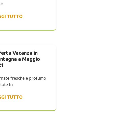
se
GGI TUTTO
ferta Vacanza in
ntagna a Maggio
21
rnate fresche e profumo
tate In
GGI TUTTO