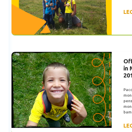
LE
Of
in
20
Pacc
mont
pens
mont
bamb
LE