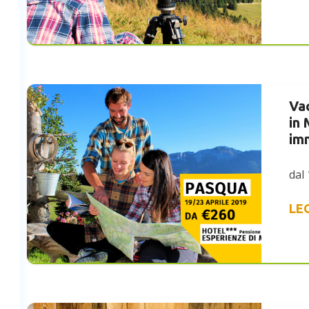
Va
in
imm
dal 
LE