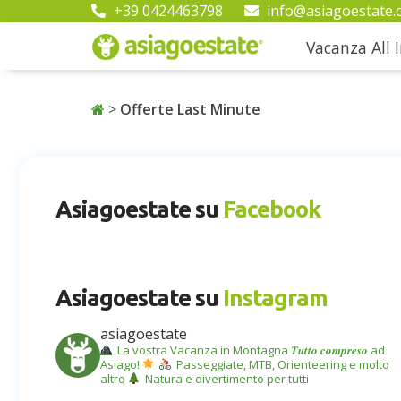
+39 0424463798
info@asiagoestate.
Vacanza All I
>
Offerte Last Minute
Asiagoestate su
Facebook
Asiagoestate su
Instagram
asiagoestate
La vostra Vacanza in Montagna
𝑻𝒖𝒕𝒕𝒐 𝒄𝒐𝒎𝒑𝒓𝒆𝒔𝒐 ad
Asiago!
Passeggiate, MTB, Orienteering e molto
altro
Natura e divertimento per tutti