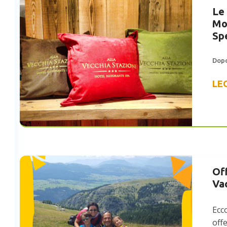
Le 
Mo
Sp
Dopo
LE
Off
Va
Ecc
offe