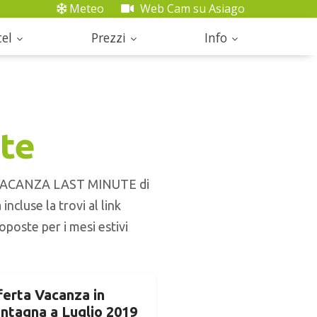
Meteo
Web Cam su Asiago
el
Prezzi
Info
te
TE VACANZA LAST MINUTE di
ncluse la trovi al link
roposte per i mesi estivi
ferta Vacanza in
ntagna a Luglio 2019