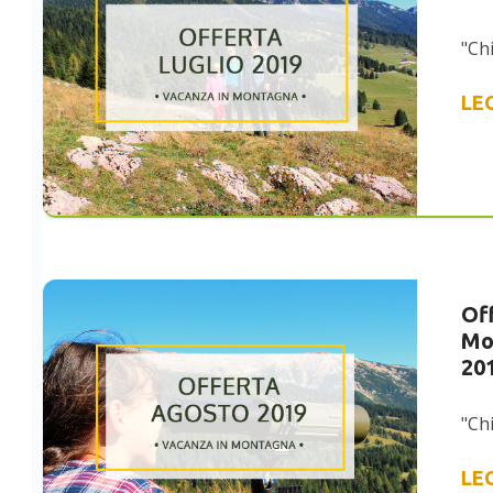
"Chi
LE
Of
Mo
20
"Chi
LE