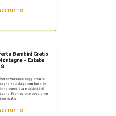
GGI TUTTO
ferta Bambini Gratis
 Montagna – Estate
18
hetto vacanza soggiorno in
agna ad Asiago con hotel in
ione completa e attività di
agna. Promozione soggiorno
ini gratis
GGI TUTTO