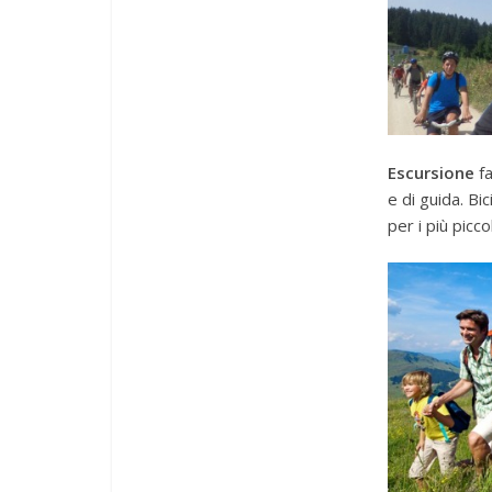
Escursione
fa
e di guida. Bi
per i più picc