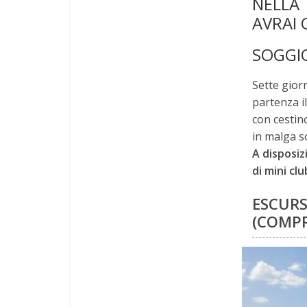
NELLA 
AVRAI 
SOGGI
Sette gior
partenza i
con cestino
in malga s
A disposiz
di mini clu
ESCURS
(COMPR