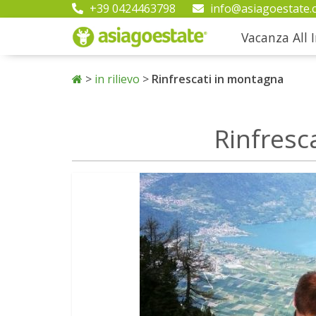
+39 0424463798
info@asiagoestate.
Vacanza All I
>
in rilievo
>
Rinfrescati in montagna
Rinfresc