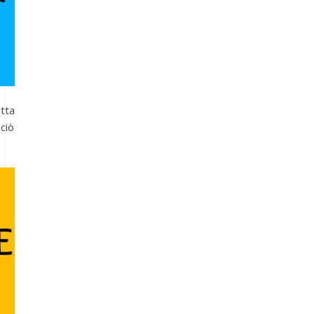
tta
ciò